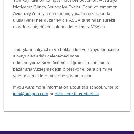
Tam kaynaklı bir kampüs “Mesleki Beceriler Avustralya”
işletiyoruz.Güney Avustralya Eyaleti Şehri ve tamamen
Avustralya'nın iyi tanımlanmış yasal manzarasında,
ulusal veteriner düzenleyicisi ASQA tarafından sürekli
olarak izlenir, düzenli olarak denetleniriz.VSA'da
, adayların ihtiyaçları ve beklentileri ve kariyerleri içinde
almayı planladığı gelecekteki yöne
odaklanıyoruz.Kampüsümüz, öğrencilerin dinamik
pazarlarla yüzleşmek için profesyonel para birimi ve
yetenekleri elde etmelerine yardımcı olur.
If you want more information about this school, write to
info@bunguo.com
or
click here to contact us
.