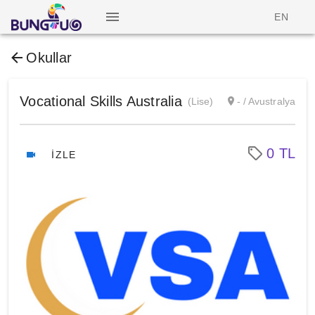
EN
Okullar
Vocational Skills Australia
(Lise)
- / Avustralya
0 TL
İZLE