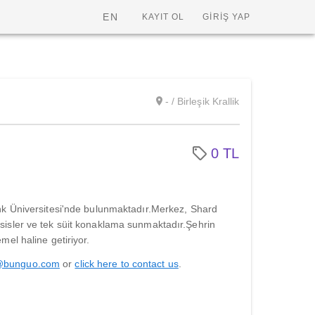
EN
KAYIT OL
GİRİŞ YAP
- / Birleşik Krallik
0 TL
k Üniversitesi'nde bulunmaktadır.Merkez, Shard
sler ve tek süit konaklama sunmaktadır.Şehrin
el haline getiriyor.
@bunguo.com
or
click here to contact us
.