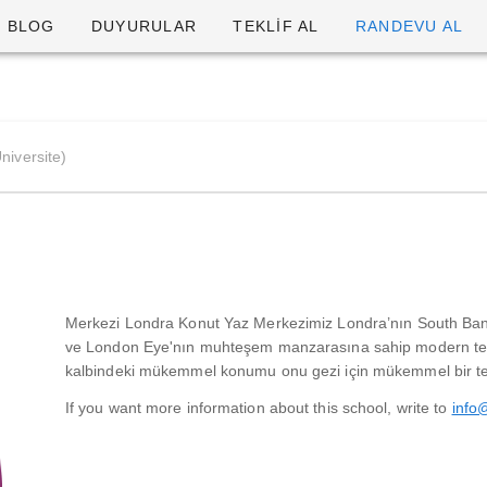
BLOG
DUYURULAR
TEKLİF AL
RANDEVU AL
niversite)
Merkezi Londra Konut Yaz Merkezimiz Londra’nın South Ban
ve London Eye'nın muhteşem manzarasına sahip modern tesi
kalbindeki mükemmel konumu onu gezi için mükemmel bir tem
If you want more information about this school, write to
info