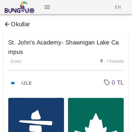
EN
Okullar
St. John's Academy- Shawnigan Lake Ca
mpus
(Lise)
- / Kanada
0 TL
İZLE