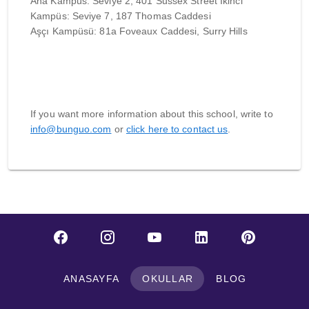
Ana Kampüs: Seviye 2, 401 Sussex Street
İkinci
Kampüs: Seviye 7, 187 Thomas Caddesi
Aşçı Kampüsü: 81a Foveaux Caddesi, Surry Hills
If you want more information about this school, write to
info@bunguo.com
or
click here to contact us
.
ANASAYFA
OKULLAR
BLOG