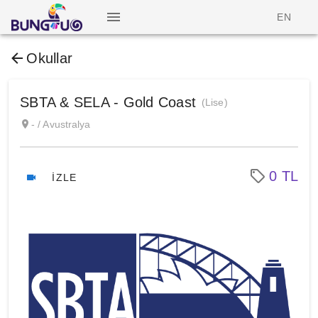
EN
Okullar
SBTA & SELA - Gold Coast
(Lise)
- / Avustralya
0 TL
İZLE