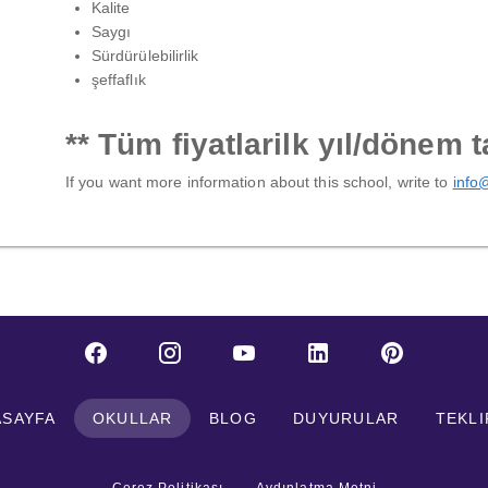
Kalite
Saygı
Sürdürülebilirlik
şeffaflık
** Tüm fiyatlarilk yıl/dönem 
If you want more information about this school, write to
info
ASAYFA
OKULLAR
BLOG
DUYURULAR
TEKLI