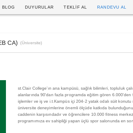
BLOG
DUYURULAR
TEKLİF AL
RANDEVU AL
(EB CA)
(Üniversite)
st.Clair College’ın ana kampüsü, sağlık bilimleri, topluluk ça
alanlarında 90'dan fazla programda eğitim gören 6.000'den f
işlemler ve iş ve i.t.Kampüs içi 204-2 yatak odalı süit konu
üniversite deneyimlerine önemli ölçüde katkıda bulunduğunu 
caddenin karşısındadır ve öğrencilere 10.000 fitness merkezin
programımıza ev sahipliği yapan üçlü spor salonunda en son 