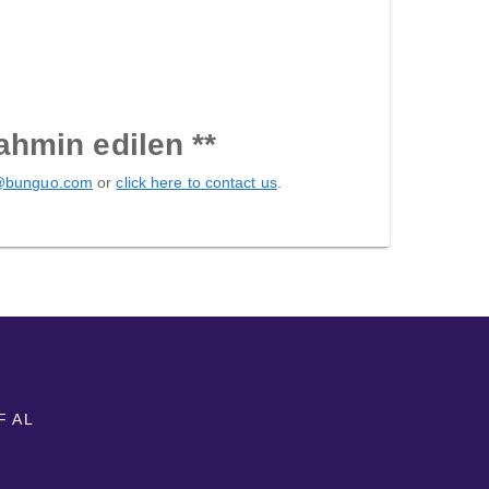
tahmin edilen **
@bunguo.com
or
click here to contact us
.
F AL