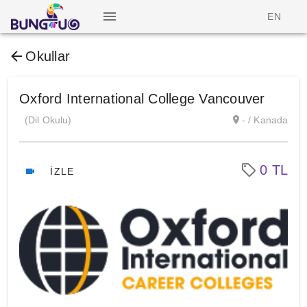
EN
Okullar
Oxford International College Vancouver
(Dil Okulu)
- / Kanada
0 TL
İZLE