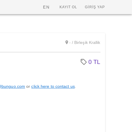
EN
KAYIT OL
GİRİŞ YAP
- / Birleşik Krallik
0 TL
@bunguo.com
or
click here to contact us
.