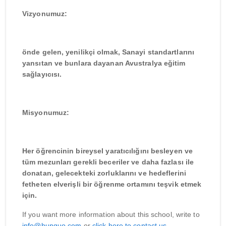
Vizyonumuz:
önde gelen, yenilikçi olmak, Sanayi standartlarını
yansıtan ve bunlara dayanan Avustralya eğitim
sağlayıcısı.
Misyonumuz:
Her öğrencinin bireysel yaratıcılığını besleyen ve
tüm mezunları gerekli beceriler ve daha fazlası ile
donatan, gelecekteki zorluklarını ve hedeflerini
fetheten elverişli bir öğrenme ortamını teşvik etmek
için.
If you want more information about this school, write to
info@bunguo.com
or
click here to contact us
.