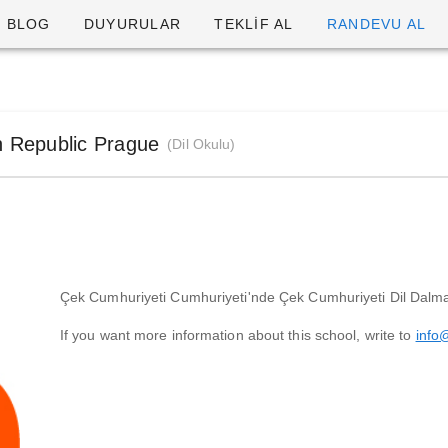
BLOG
DUYURULAR
TEKLİF AL
RANDEVU AL
h Republic Prague
(Dil Okulu)
Çek Cumhuriyeti Cumhuriyeti'nde Çek Cumhuriyeti Dil Dalma
If you want more information about this school, write to
info