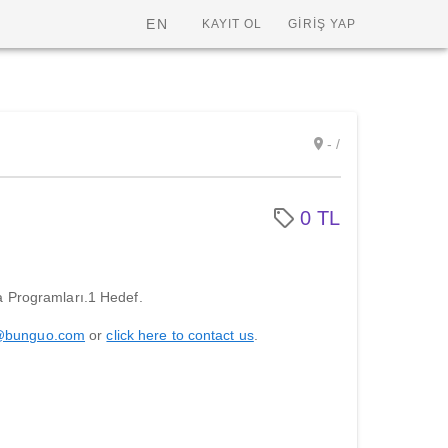
EN
KAYIT OL
GİRİŞ YAP
- /
0 TL
 Programları.1 Hedef.
@bunguo.com
or
click here to contact us
.