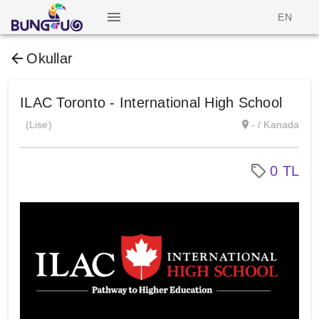
EN
Okullar
ILAC Toronto - International High School
(Lise)
- / Kanada
0 TL