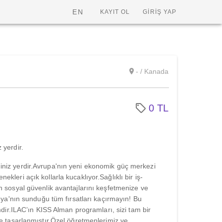
EN
KAYIT OL
GİRİŞ YAP
- / Kanada
0 TL
 yerdir.
ğiniz yerdir.Avrupa'nın yeni ekonomik güç merkezi
kleri açık kollarla kucaklıyor.Sağlıklı bir iş-
in sosyal güvenlik avantajlarını keşfetmenize ve
manya'nın sunduğu tüm fırsatları kaçırmayın! Bu
imdir.ILAC’ın KISS Alman programları, sizi tam bir
lde tasarlanmıştır.Özel öğretmenlerimiz ve