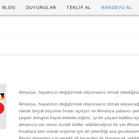
BLOG
DUYURULAR
TEKLİF AL
RANDEVU AL
Almanya, hayatınızı değiştirmek istiyorsanız olmak istediğiniz
Almanya, hayatınızı değiştirmek istiyorsanız olmak isteyece
olarak birçok büyüme fırsatı açılıyor ve Almanya yabancı yetene
yaşam dengesi hayal edebileceğiniz, iyi bir yaşam kalitesi iç
almanıza izin veren ücretli tatiller alabileceğiniz bir yer.Al
fırsatlara tam olarak erişmek için dil yeterliliği ana gereksin
Alman deneyimi için gerekli dil becerileri ile donatacak şeki