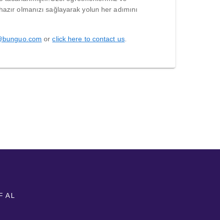
 hazır olmanızı sağlayarak yolun her adımını
@bunguo.com
or
click here to contact us
.
F AL