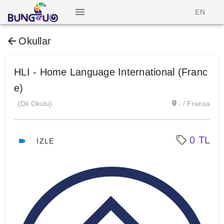
EN
Okullar
HLI - Home Language International (Franc
e)
(Dil Okulu)
- / Fransa
0 TL
İZLE