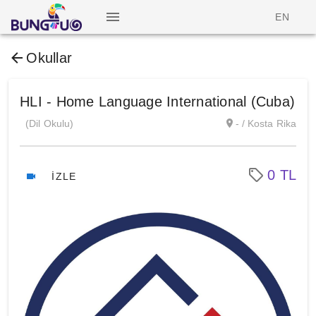
EN
Okullar
HLI - Home Language International (Cuba)
(Dil Okulu)
- / Kosta Rika
0 TL
İZLE