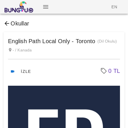
EN
Okullar
English Path Local Only - Toronto
(Dil Okulu)
- / Kanada
0 TL
İZLE