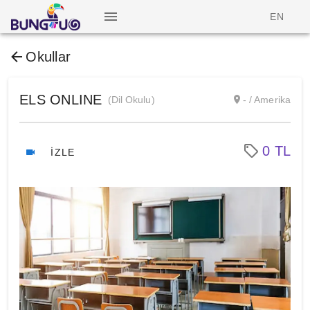
EN
Okullar
ELS ONLINE
(Dil Okulu)
- / Amerika
0 TL
İZLE