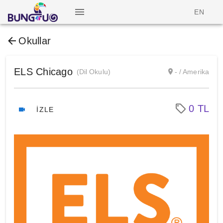
EN
Okullar
ELS Chicago
(Dil Okulu)
- / Amerika
0 TL
İZLE