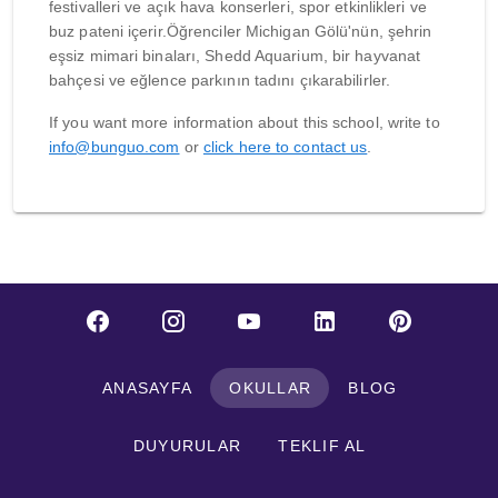
festivalleri ve açık hava konserleri, spor etkinlikleri ve
buz pateni içerir.Öğrenciler Michigan Gölü'nün, şehrin
eşsiz mimari binaları, Shedd Aquarium, bir hayvanat
bahçesi ve eğlence parkının tadını çıkarabilirler.
If you want more information about this school, write to
info@bunguo.com
or
click here to contact us
.
ANASAYFA
OKULLAR
BLOG
DUYURULAR
TEKLIF AL