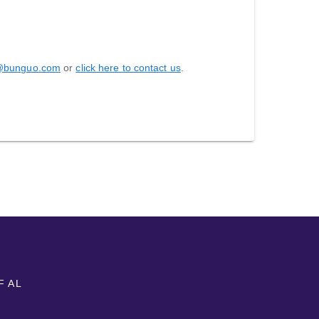
@bunguo.com
or
click here to contact us
.
F AL