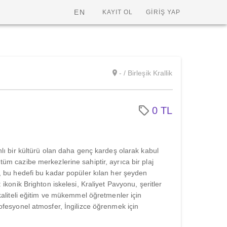
EN
KAYIT OL
GİRİŞ YAP
- / Birleşik Krallik
0 TL
nlı bir kültürü olan daha genç kardeş olarak kabul
üm cazibe merkezlerine sahiptir, ayrıca bir plaj
n, bu hedefi bu kadar popüler kılan her şeyden
ikonik Brighton iskelesi, Kraliyet Pavyonu, şeritler
 kaliteli eğitim ve mükemmel öğretmenler için
ofesyonel atmosfer, İngilizce öğrenmek için