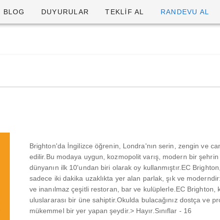
BLOG
DUYURULAR
TEKLİF AL
RANDEVU AL
Brighton'da İngilizce öğrenin, Londra'nın serin, zengin ve ca
edilir.Bu modaya uygun, kozmopolit varış, modern bir şehrin t
dünyanın ilk 10'undan biri olarak oy kullanmıştır.EC Brighto
sadece iki dakika uzaklıkta yer alan parlak, şık ve moderndir: 
ve inanılmaz çeşitli restoran, bar ve kulüplerle.EC Brighton,
uluslararası bir üne sahiptir.Okulda bulacağınız dostça ve pr
mükemmel bir yer yapan şeydir.> Hayır.Sınıflar - 16