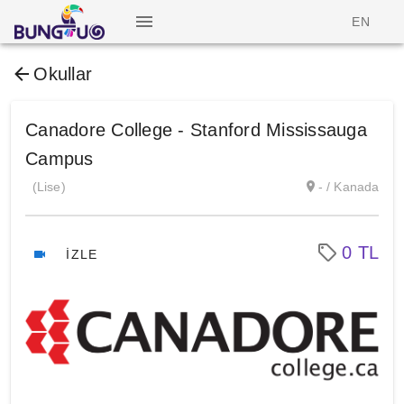
EN
Okullar
Canadore College - Stanford Mississauga
Campus
(Lise)
- / Kanada
0 TL
İZLE