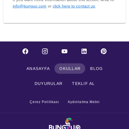
info@bunguo.com
or
click here to contact us
.
ANASAYFA
OKULLAR
BLOG
DUYURULAR
TEKLIF AL
Çerez Politikası
Aydınlatma Metni