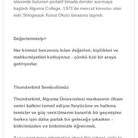
sitesinde bulunan portatif binada dersler sunmaya
başladı.Algoma College, 1971'de mevcut konumu olan
eski Shingwauk Konut Okulu binasına taşındı.
Değerlerimiz/p>
Her birimizi benzersiz kılan değerleri, kişilikleri ve
mahkumiyetleri kutluyoruz - çünkü bizi bir araya
getiriyorlar.
Thunderbird Sembolümüz
Thunderbird, Algoma Üniversitesi markasının ilham
verici kalbini temsil ediyor.Yeryüzüne ve halkına
temizler ve güç verir.Umarım karanlık bir geçmişten
herkes için daha parlak bir geleceğe çıkarken -
birbirimizden ve birbirimizle öğrenmek.
If you want more information about this school, write to