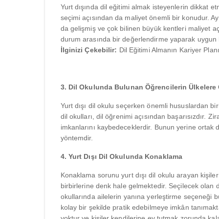
Yurt dışında dil eğitimi almak isteyenlerin dikkat e
seçimi açısından da maliyet önemli bir konudur. Ayn
da gelişmiş ve çok bilinen büyük kentleri maliyet 
durum arasında bir değerlendirme yaparak uygun b
İlginizi Çekebilir:
Dil Eğitimi Almanın Kariyer Planı
3. Dil Okulunda Bulunan Öğrencilerin Ülkelere 
Yurt dışı dil okulu seçerken önemli hususlardan biri 
dil okulları, dil öğrenimi açısından başarısızdır. Zi
imkanlarını kaybedeceklerdir. Bunun yerine ortak dil
yöntemdir.
4. Yurt Dışı Dil Okulunda Konaklama
Konaklama sorunu yurt dışı dil okulu arayan kişil
birbirlerine denk hale gelmektedir. Seçilecek olan
okullarında ailelerin yanına yerleştirme seçeneği
kolay bir şekilde pratik edebilmeye imkân tanımakta
yoktur ve kişiler kendilerine ev tutmak zorunda kalab