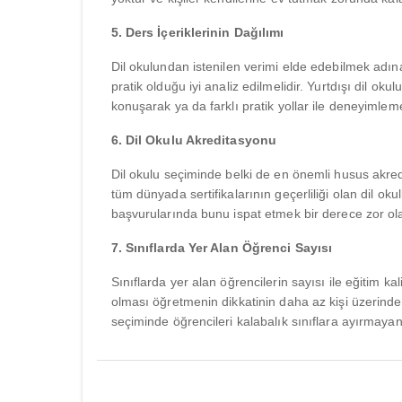
5. Ders İçeriklerinin Dağılımı
Dil okulundan istenilen verimi elde edebilmek adına
pratik olduğu iyi analiz edilmelidir. Yurtdışı dil ok
konuşarak ya da farklı pratik yollar ile deneyimleme
6. Dil Okulu Akreditasyonu
Dil okulu seçiminde belki de en önemli husus akredi
tüm dünyada sertifikalarının geçerliliği olan dil oku
başvurularında bunu ispat etmek bir derece zor olab
7. Sınıflarda Yer Alan Öğrenci Sayısı
Sınıflarda yer alan öğrencilerin sayısı ile eğitim 
olması öğretmenin dikkatinin daha az kişi üzerind
seçiminde öğrencileri kalabalık sınıflara ayırmayan 