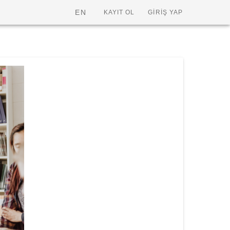
EN
KAYIT OL
GİRİŞ YAP