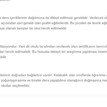
 ders içeriklerinin dağılımına da dikkat edilmesi gereklidir. Verilecek 
ulu açısından asıl gerekli olan pratik eğitimlerdir. Bu yüzden de teorik 
ye olanak tanıyan bir okul tercih edilmelidir.
tasyondur. Yani dil okulu tarafından verilecek olan sertifikanın tanını
lları tercih edilmelidir. Bu hususta detaylı bir araştırma yapılması öneml
ilir.
kalitesinin doğrudan bağlantısı vardır. Kalabalık olan sınıflarda öğre
e yoğunlaşmasına ve birebir ders yapabilme olanağının doğmasına nede
okullar seçilmelidir.