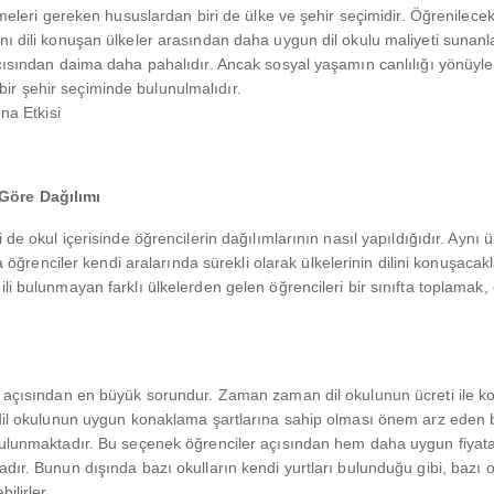
tmeleri gereken hususlardan biri de ülke ve şehir seçimidir. Öğrenilecek
ı dili konuşan ülkeler arasından daha uygun dil okulu maliyeti sunanla
açısından daima daha pahalıdır. Ancak sosyal yaşamın canlılığı yönüyle
ir şehir seçiminde bulunulmalıdır.
na Etkisi
Göre Dağılımı
de okul içerisinde öğrencilerin dağılımlarının nasıl yapıldığıdır. Aynı ül
ra öğrenciler kendi aralarında sürekli olarak ülkelerinin dilini konuşacak
i bulunmayan farklı ülkelerden gelen öğrencileri bir sınıfta toplamak, d
er açısından en büyük sorundur. Zaman zaman dil okulunun ücreti ile 
 dil okulunun uygun konaklama şartlarına sahip olması önem arz eden b
 bulunmaktadır. Bu seçenek öğrenciler açısından hem daha uygun fiya
dır. Bunun dışında bazı okulların kendi yurtları bulunduğu gibi, bazı o
ilirler.