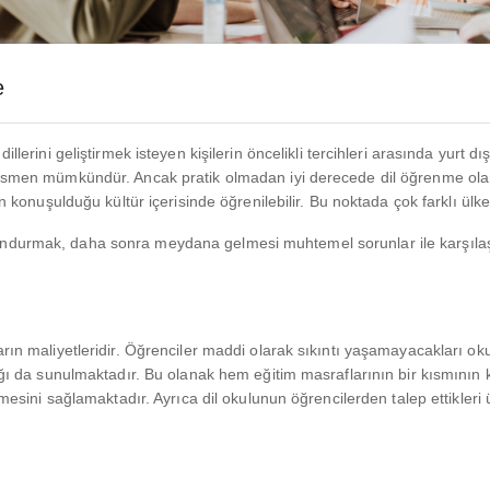
e
llerini geliştirmek isteyen kişilerin öncelikli tercihleri arasında yurt d
kısmen mümkündür. Ancak pratik olmadan iyi derecede dil öğrenme olanağ
in konuşulduğu kültür içerisinde öğrenilebilir. Bu noktada çok farklı ülk
undurmak, daha sonra meydana gelmesi muhtemel sorunlar ile karşılaş
rın maliyetleridir. Öğrenciler maddi olarak sıkıntı yaşamayacakları okul
anağı da sunulmaktadır. Bu olanak hem eğitim masraflarının bir kısmını
lmesini sağlamaktadır. Ayrıca dil okulunun öğrencilerden talep ettikleri 