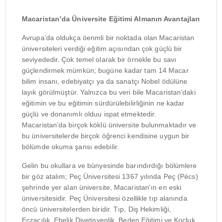
Macaristan’da Üniversite Eğitimi Almanın Avantajları
Avrupa’da oldukça öenmli bir noktada olan Macaristan
üniversiteleri verdiği eğitim açısından çok güçlü bir
seviyededir. Çok temel olarak bir örnekle bu savı
güçlendirmek mümkün; bugüne kadar tam 14 Macar
bilim insanı, edebiyatçı ya da sanatçı Nobel ödülüne
layık görülmüştür. Yalnızca bu veri bile Macaristan’daki
eğitimin ve bu eğitimin sürdürülebilirliğinin ne kadar
güçlü ve donanımlı olduu ispat etmektedir.
Macaristan’da birçok köklü üniversite bulunmaktadır ve
bu üniversitelerde birçok öğrenci kendisine uygun bir
bölümde okuma şansı edebilir.
Gelin bu okullara ve bünyesinde barındırdığı bölümlere
bir göz atalım; Peç Üniversitesi 1367 yılında Peç (Pécs)
şehrinde yer alan üniversite, Macaristan'ın en eski
üniversitesidir. Peç Üniversitesi özellikle tıp alanında
öncü üniversitelerden biridir. Tıp, Diş Hekimliği,
Eczacılık, Ebelik Diyetisyenlik, Beden Eğitimi ve Koçluk,