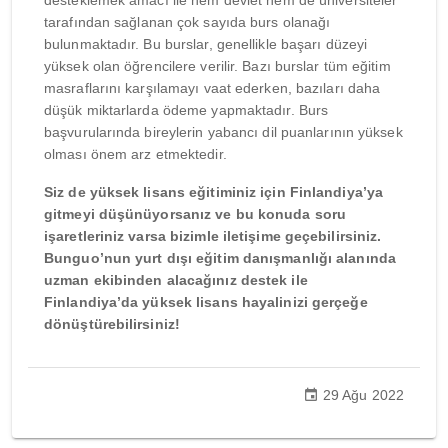
desteklemek amacı ile hem devlet hem de üniversiteler
tarafından sağlanan çok sayıda burs olanağı
bulunmaktadır. Bu burslar, genellikle başarı düzeyi
yüksek olan öğrencilere verilir. Bazı burslar tüm eğitim
masraflarını karşılamayı vaat ederken, bazıları daha
düşük miktarlarda ödeme yapmaktadır. Burs
başvurularında bireylerin yabancı dil puanlarının yüksek
olması önem arz etmektedir.
Siz de yüksek lisans eğitiminiz için Finlandiya’ya
gitmeyi düşünüyorsanız ve bu konuda soru
işaretleriniz varsa bizimle iletişime geçebilirsiniz.
Bunguo’nun yurt dışı eğitim danışmanlığı alanında
uzman ekibinden alacağınız destek ile
Finlandiya’da yüksek lisans hayalinizi gerçeğe
dönüştürebilirsiniz!
29 Ağu 2022