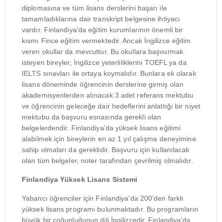
diplomasına ve tüm lisans derslerini başarı ile
tamamladıklarına dair transkript belgesine ihtiyacı
vardır. Finlandiya’da eğitim kurumlarının önemli bir
kısmı Fince eğitim vermektedir. Ancak İngilizce eğitim
veren okullar da mevcuttur. Bu okullara başvurmak
isteyen bireyler, İngilizce yeterliliklerini TOEFL ya da
IELTS sınavları ile ortaya koymalıdır. Bunlara ek olarak
lisans döneminde öğrencinin derslerine girmiş olan
akademisyenlerden alınacak 3 adet referans mektubu
ve öğrencinin geleceğe dair hedeflerini anlattığı bir niyet
mektubu da başvuru esnasında gerekli olan
belgelerdendir. Finlandiya’da yüksek lisans eğitimi
alabilmek için bireylerin en az 1 yıl çalışma deneyimine
sahip olmaları da gereklidir. Başvuru için kullanılacak
olan tüm belgeler, noter tarafından çevrilmiş olmalıdır.
Finlandiya Yüksek Lisans Sistemi
Yabancı öğrenciler için Finlandiya’da 200’den farklı
yüksek lisans programı bulunmaktadır. Bu programların
büyük bir çoğunluğunun dili İngilizcedir. Finlandiya’da