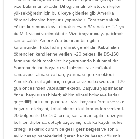
vize bulunmamaktadır. Dil eğitimi almak isteyen kişiler,
yükseköğretim için bu ülkeye gidenler gibi Amerika
öğrenci vizesine başvuru yapmalıdır. Tam zamanlı bir
eğitim kurumuna kayıt olmak isteyen öğrencilere F-1 ya
da M-1 vizesi verilmektedir. Vize başvurusu yapabilmek
için öncelikle Amerika’da bulunan bir eğitim
kurumundan kabul almış olmak gereklidir. Kabul alan
öğrenciler, kendilerine verilen I-20 belgesi ile DS-160
formunu doldurarak vize başvurusunda bulunmalıdır.
Sonrasında ise başvuru sahiplerinin vize mülakat
randevusu alması ve harç yatırması gerekmektedir.
Amerika’da dil eğitimi için öğrenci vizesi başvuruları 120
gün öncesinden yapılabilmektedir. Başvuru yapılmadan
önce, başvuru sahipleri; eğitim süresi bitinceye kadar
geçerliliği bulunan pasaport, vize başvuru formu ve vize
başvuru dilekçesi, kabul alınan okul tarafından verilen I-
20 belgesi ile DS-160 formu, son alınan eğitim düzeyini
belirten diploma, detaylı özgeçmiş, sabıka kaydı, nüfus
örneği, askerlik durum belgesi, gelir belgesi ve son 6
aylık hesap hareketlerini içeren banka hesap dökümü