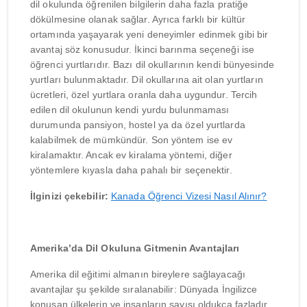
dil okulunda öğrenilen bilgilerin daha fazla pratiğe
dökülmesine olanak sağlar. Ayrıca farklı bir kültür
ortamında yaşayarak yeni deneyimler edinmek gibi bir
avantaj söz konusudur. İkinci barınma seçeneği ise
öğrenci yurtlarıdır. Bazı dil okullarının kendi bünyesinde
yurtları bulunmaktadır. Dil okullarına ait olan yurtların
ücretleri, özel yurtlara oranla daha uygundur. Tercih
edilen dil okulunun kendi yurdu bulunmaması
durumunda pansiyon, hostel ya da özel yurtlarda
kalabilmek de mümkündür. Son yöntem ise ev
kiralamaktır. Ancak ev kiralama yöntemi, diğer
yöntemlere kıyasla daha pahalı bir seçenektir.
İlginizi çekebilir:
Kanada Öğrenci Vizesi Nasıl Alınır?
Amerika’da Dil Okuluna Gitmenin Avantajları
Amerika dil eğitimi almanın bireylere sağlayacağı
avantajlar şu şekilde sıralanabilir: Dünyada İngilizce
konuşan ülkelerin ve insanların sayısı oldukça fazladır.