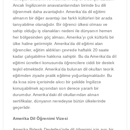
Ancak İngilizcenin anavatanlarından birinde bu dili
öğrenmek daha avantajlıdır. Amerika’da dil eğitimi
almanın bir diğer avantajı ise farklı kültürleri bir arada
tanıyabilme olanağıdır. Bir öğrenci ülkesi olması ve
sahip olduğu iş olanakları nedeni ile dünyanın hemen
her bölgesinden göç alması, Amerika’yı çok kültürlü bir
ülke haline getirmiştir. Amerika’da dil eğitimi alan
öğrenciler, eğitim aldıkları çevrede haftalık 20 saate
kadar çalışabilme hakkına sahiptir. Bu da Amerika’da dil
eğitimi ücretleri konusunda öğrencilere ciddi bir destek
teşkil etmektedir. Amerika’da bulunan dil okulları teorik
eğitimden ziyade pratik eğitime yoğunlaşmaktadır. Bu
da kısa süre içerisinde akıcı bir şekilde İngilizce
konuşabilmek açısından son derece yararlı bir
durumdur. Amerika’daki dil okullarından alınan
sertifikalar, dünyanın neredeyse bütün ülkelerinde
geçerlidir.
Amerika Dil Öğrenimi Vizesi
Amerika Birleşik Devletleri’nde dil öğrenimi için ayrı bir