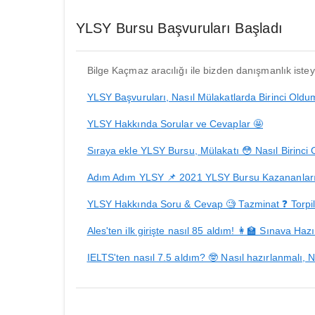
YLSY Bursu Başvuruları Başladı
Bilge Kaçmaz aracılığı ile bizden danışmanlık isteye
YLSY Başvuruları, Nasıl Mülakatlarda Birinci Oldu
YLSY Hakkında Sorular ve Cevaplar 🤩
Sıraya ekle YLSY Bursu, Mülakatı 😳 Nasıl Birinci
Adım Adım YLSY 📌 2021 YLSY Bursu Kazananları
YLSY Hakkında Soru & Cevap 🧐 Tazminat ❓ Torpil 
Ales'ten ilk girişte nasıl 85 aldım! 👩‍🏫 Sınava Hazı
IELTS'ten nasıl 7.5 aldım? 🤓 Nasıl hazırlanmalı, N