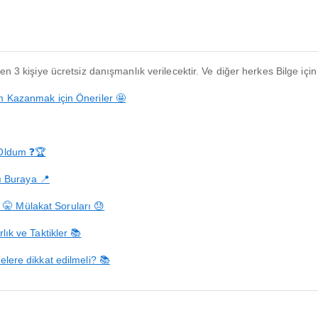
n 3 kişiye ücretsiz danışmanlık verilecektir. Ve diğer herkes Bilge için
m Kazanmak için Öneriler 🤩
 Oldum ❓🏆
 Buraya 📍
🤫 Mülakat Soruları 😓
rlık ve Taktikler 📚
elere dikkat edilmeli? 📚