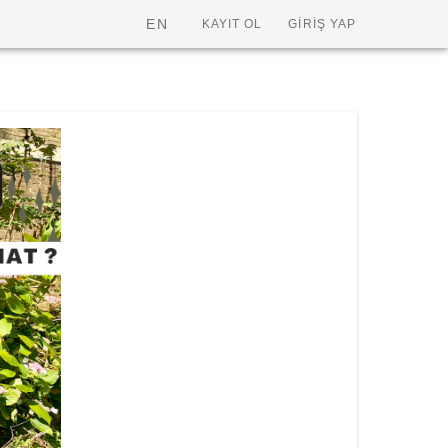
EN
KAYIT OL
GİRİŞ YAP